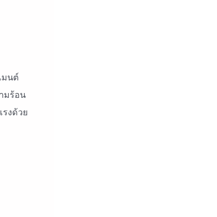
เมนต์
วามร้อน
แรงด้วย