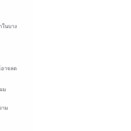
ลาในบาง
ธ์อาจลด
พผม
ความ