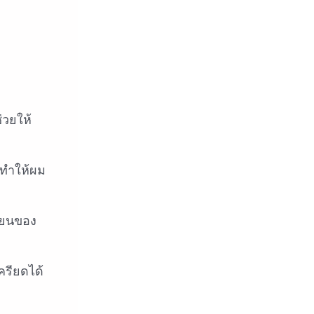
ม
่วยให้
มทำให้ผม
ียนของ
รียดได้