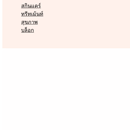
สกินแคร์
ทรีทเม้นท์
สุขภาพ
บล็อก