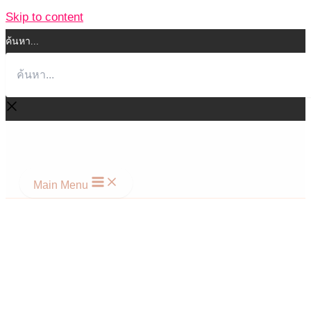
Skip to content
ค้นหา...
Main Menu