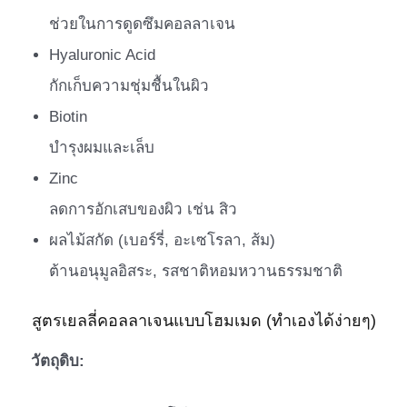
ช่วยในการดูดซึมคอลลาเจน
Hyaluronic Acid
กักเก็บความชุ่มชื้นในผิว
Biotin
บำรุงผมและเล็บ
Zinc
ลดการอักเสบของผิว เช่น สิว
ผลไม้สกัด (เบอร์รี่, อะเซโรลา, ส้ม)
ต้านอนุมูลอิสระ, รสชาติหอมหวานธรรมชาติ
สูตรเยลลี่คอลลาเจนแบบโฮมเมด (ทำเองได้ง่ายๆ)
วัตถุดิบ: