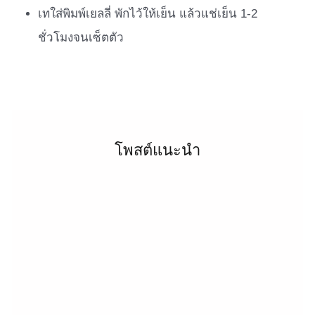
เทใส่พิมพ์เยลลี่ พักไว้ให้เย็น แล้วแช่เย็น 1-2
ชั่วโมงจนเซ็ตตัว
โพสต์แนะนำ