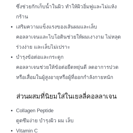
ซึ่งช่วยกักเก็บน้ำในผิว ทำให้ผิวอิ่มฟูและไม่แห้ง
กร้าน
เสริมความแข็งแรงของเส้นผมและเล็บ
คอลลาเจนและไบโอตินช่วยให้ผมเงางาม ไม่หลุด
ร่วงง่าย และเล็บไม่เปราะ
บำรุงข้อต่อและกระดูก
คอลลาเจนช่วยให้ข้อต่อยืดหยุ่นดี ลดอาการปวด
หรือเสื่อมในผู้สูงอายุหรือผู้ที่ออกกำลังกายหนัก
ส่วนผสมที่นิยมใส่ในเยลลี่คอลลาเจน
Collagen Peptide
ดูดซึมง่าย บำรุงผิว ผม เล็บ
Vitamin C