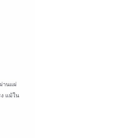
ผ่านแผ่
รง แม้ใน