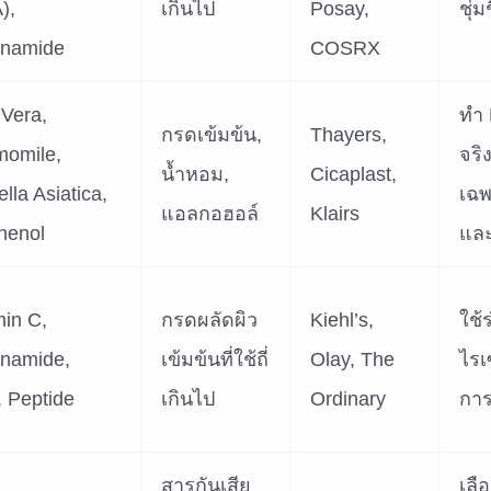
),
เกินไป
Posay,
ชุ่
inamide
COSRX
 Vera,
ทำ 
กรดเข้มข้น,
Thayers,
omile,
จริ
น้ำหอม,
Cicaplast,
lla Asiatica,
เฉพ
แอลกอฮอล์
Klairs
henol
แล
min C,
กรดผลัดผิว
Kiehl’s,
ใช้
inamide,
เข้มข้นที่ใช้ถี่
Olay, The
ไรเ
 Peptide
เกินไป
Ordinary
การ
สารกันเสีย
เลื