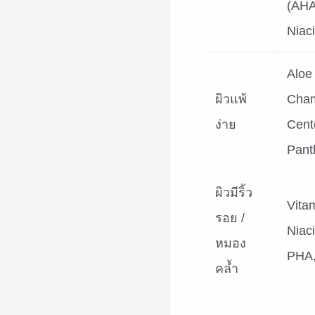
(AHA
Niac
Aloe
ผิวแพ้
Cham
ง่าย
Cente
Pant
ผิวมีริ้ว
Vita
รอย /
Niac
หมอง
PHA,
คล้ำ