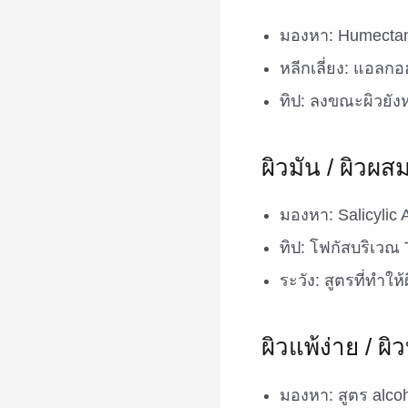
มองหา: Humectant
หลีกเลี่ยง: แอล
ทิป: ลงขณะผิวยังห
ผิวมัน / ผิวผส
มองหา: Salicylic 
ทิป: โฟกัสบริเวณ
ระวัง: สูตรที่ทำให้
ผิวแพ้ง่าย / ผ
มองหา: สูตร alco