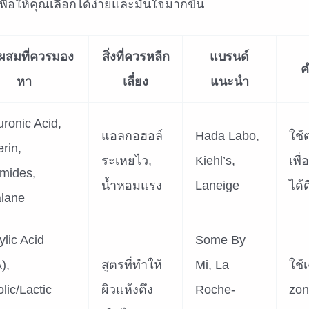
ื่อให้คุณเลือกได้ง่ายและมั่นใจมากขึ้น
ผสมที่ควรมอง
สิ่งที่ควรหลีก
แบรนด์
ค
หา
เลี่ยง
แนะนำ
uronic Acid,
แอลกอฮอล์
Hada Labo,
ใช้
rin,
ระเหยไว,
Kiehl’s,
เพื่
mides,
น้ำหอมแรง
Laneige
ได้ด
lane
ylic Acid
Some By
),
สูตรที่ทำให้
Mi, La
ใช้
lic/Lactic
ผิวแห้งตึง
Roche-
zon