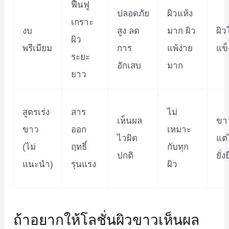
ฟื้นฟู
ปลอดภัย
ผิวแห้ง
เกราะ
งบ
สูง ลด
มาก ผิว
ผิ
ผิว
พรีเมียม
การ
แพ้ง่าย
แข
ระยะ
อักเสบ
มาก
ยาว
สูตรเร่ง
สาร
ไม่
เห็นผล
ขาว
ขาว
ออก
เหมาะ
ไวผิด
แต่
(ไม่
ฤทธิ์
กับทุก
ปกติ
ยั่ง
แนะนำ)
รุนแรง
ผิว
ถ้าอยากให้โลชั่นผิวขาวเห็นผล