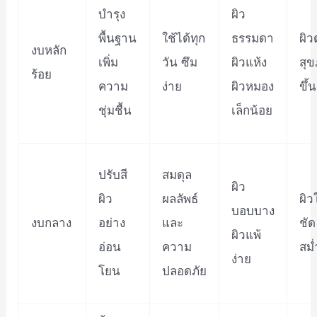
บำรุง
ผิว
พื้นฐาน
ใช้ได้ทุก
ธรรมดา
ผิว
งบหลัก
เพิ่ม
วัน ซึม
ผิวแห้ง
สุข
ร้อย
ความ
ง่าย
ผิวหมอง
ขึ้น
ชุ่มชื้น
เล็กน้อย
ปรับสี
สมดุล
ผิว
ผิว
ผลลัพธ์
ผิว
บอบบาง
งบกลาง
อย่าง
และ
ชัด
ผิวแพ้
อ่อน
ความ
สม
ง่าย
โยน
ปลอดภัย