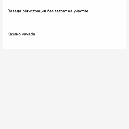
Вавада регистрация без затрат на участие
Казино vavada