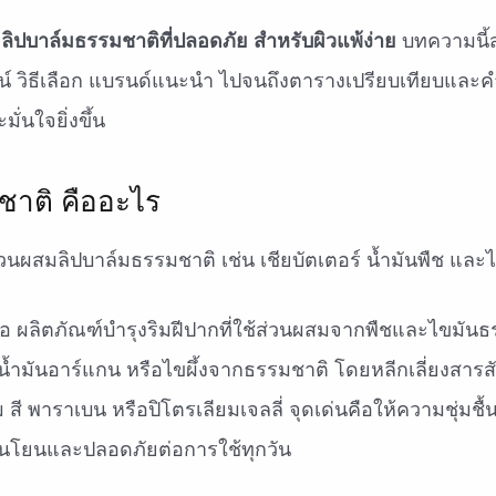
า
ลิปบาล์มธรรมชาติที่ปลอดภัย สำหรับผิวแพ้ง่าย
บทความนี้สร
น์ วิธีเลือก แบรนด์แนะนำ ไปจนถึงตารางเปรียบเทียบและคำ
ั่นใจยิ่งขึ้น
ชาติ คืออะไร
อ ผลิตภัณฑ์บำรุงริมฝีปากที่ใช้ส่วนผสมจากพืชและไขมันธร
 น้ำมันอาร์แกน หรือไขผึ้งจากธรรมชาติ โดยหลีกเลี่ยงสารส
ม สี พาราเบน หรือปิโตรเลียมเจลลี่ จุดเด่นคือให้ความชุ่มช
่อนโยนและปลอดภัยต่อการใช้ทุกวัน