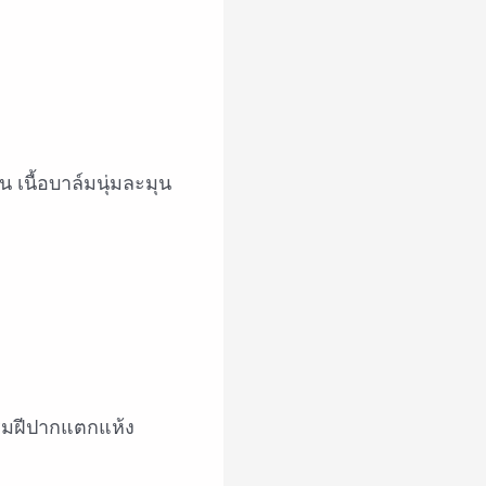
 เนื้อบาล์มนุ่มละมุน
ริมฝีปากแตกแห้ง