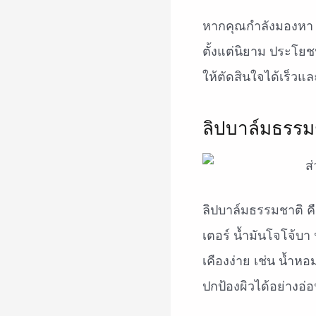
หากคุณกำลังมองห
ตั้งแต่นิยาม ประโยช
ให้ตัดสินใจได้เร็วและม
ลิปบาล์มธรรม
ลิปบาล์มธรรมชาติ คื
เตอร์ น้ำมันโจโจ้บา
เคืองง่าย เช่น น้ำหอ
ปกป้องผิวได้อย่างอ