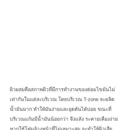
ผิวผสมคือสภาพผิวที่มีการทำงานของต่อมไขมันไม่
เท่ากันในแต่ละบริเวณ โดยบริเวณ T-zone จะผลิต
น้ำมันมาก ทำให้มันง่ายและอุดตันได้บ่อย ขณะที่
บริเวณแก้มมีน้ำมันน้อยกว่า จึงแห้ง ระคายเคืองง่าย
หากใช้โฟมล้างหน้าที่ไม่เหมาะสม จะทำให้ผิวเสีย