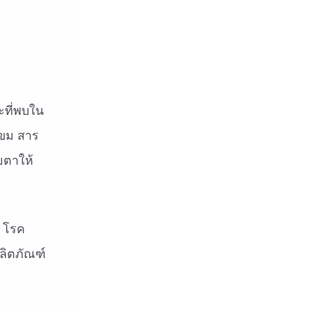
ะที่พบใน
โขม สาร
ยตาให้
น โรค
ลิตภัณฑ์