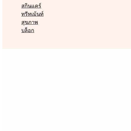
สกินแคร์
ทรีทเม้นท์
สุขภาพ
บล็อก