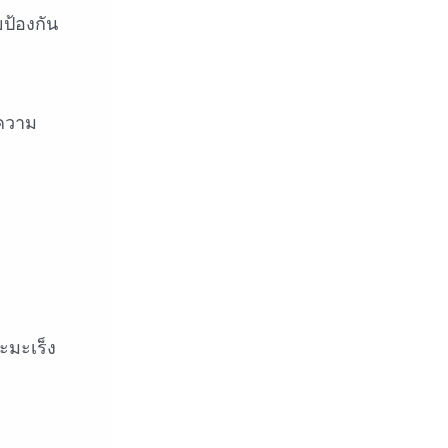
ป้องกัน
ดความ
มะเร็ง