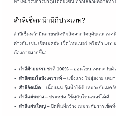
ทำให้ผิวรับการบำรุงได้ดียิ่งขึ้น หากเลือกผิดอาจทำใ
สำลีเช็ดหน้ามีกี่ประเภท?
สำลีเช็ดหน้ามีหลายชนิดที่ผลิตจากวัตถุดิบและเทคน
ต่างกัน เช่น เช็ดเมคอัพ เช็ดโทนเนอร์ หรือทำ DI
ต้องการมากขึ้น:
สำลีฝ้ายธรรมชาติ 100%
– อ่อนโยน เหมาะกับผิวแ
สำลีผสมใยสังเคราะห์
– แข็งแรง ไม่ยุ่ยง่าย เหม
สำลีอัดเม็ด
– เนื้อแน่น อุ้มน้ำได้ดี เหมาะกับเมคอั
สำลีแผ่นบาง
– ประหยัด ใช้คู่กับโทนเนอร์ได้ดี
สำลีแผ่นใหญ่
– ปิดพื้นที่กว้าง เหมาะกับการเช็ด