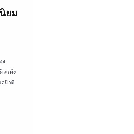
นิยม
่อง
ผิวแห้ง
แลผิวมี