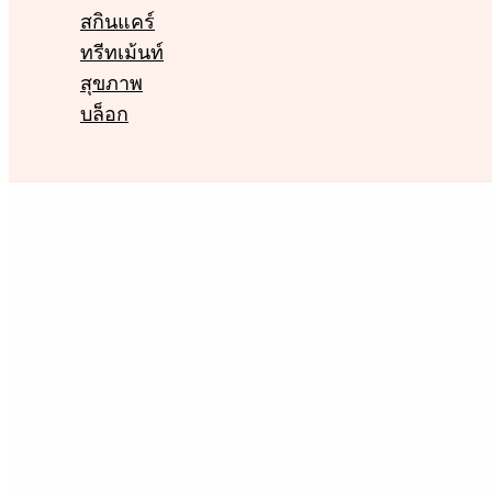
สกินแคร์
ทรีทเม้นท์
สุขภาพ
บล็อก