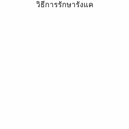
วิธีการรักษารังแค
ค:
แชมพูที่มีส่วนผสมเช่น ซิงก์ ไพริโธน (Zinc Pyrithione)
ือ เซลเลนียม ซัลไฟด์ (Selenium Sulfide) ซึ่งช่วยยับยั้งกา
ลอกของเซลล์ผิว
ะ:
ใช้ผลิตภัณฑ์ที่ช่วยให้ความชุ่มชื้นแก่หนังศีรษะ เช่น น้ำ
ช่วยบรรเทาความแห้งกร้าน
เคือง:
หากรังแคเกิดจากการระคายเคืองจากผลิตภัณฑ์ อา
ี่อ่อนโยนกว่า
นื่องจากความเครียดสามารถเพิ่มความรุนแรงของรังแค กา
ยลดความเครียดอาจช่วยได้