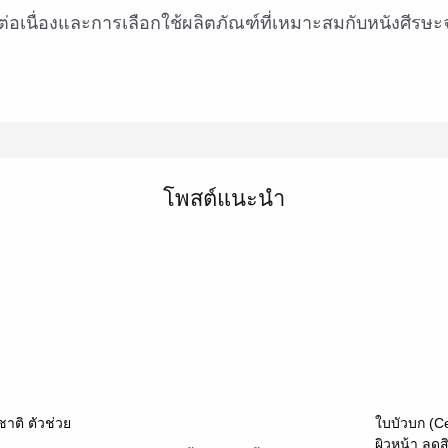
ผิวหน้า ลดส
ลึก