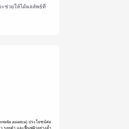
ิว รอยดำ และฟื้นฟูผิวอย่างล้ำ