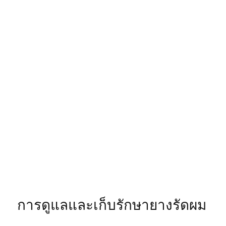
การดูแลและเก็บรักษายางรัดผม