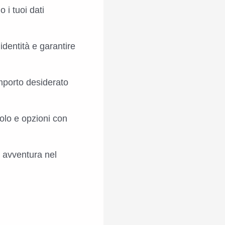
 i tuoi dati
identità e garantire
mporto desiderato
volo e opzioni con
a avventura nel