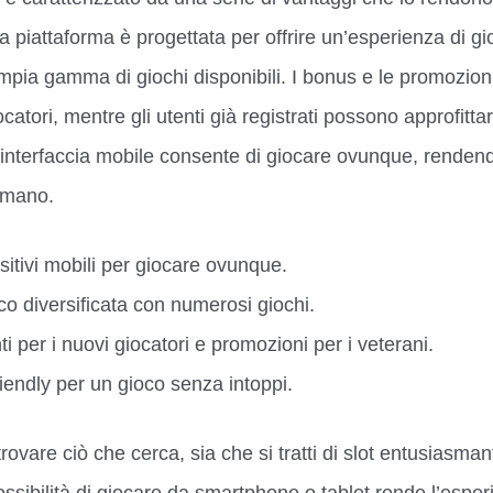
La piattaforma è progettata per offrire un’esperienza di g
mpia gamma di giochi disponibili. I bonus e le promozion
ocatori, mentre gli utenti già registrati possono approfittar
 l’interfaccia mobile consente di giocare ovunque, rendend
 mano.
itivi mobili per giocare ovunque.
co diversificata con numerosi giochi.
ti per i nuovi giocatori e promozioni per i veterani.
riendly per un gioco senza intoppi.
ovare ciò che cerca, sia che si tratti di slot entusiasmant