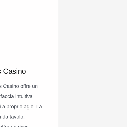
s Casino
s Casino offre un
faccia intuitiva
i a proprio agio. La
i da tavolo,
offre un ricco