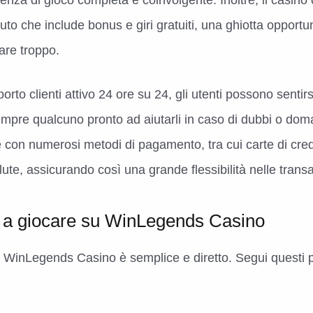
to che include bonus e giri gratuiti, una ghiotta opportun
are troppo.
to clienti attivo 24 ore su 24, gli utenti possono sentirsi
pre qualcuno pronto ad aiutarli in caso di dubbi o doman
 con numerosi metodi di pagamento, tra cui carte di credi
alute, assicurando così una grande flessibilità nelle transa
 a giocare su WinLegends Casino
su WinLegends Casino è semplice e diretto. Segui questi 