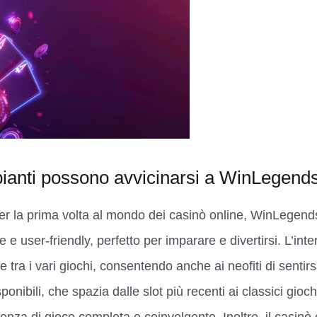
pianti possono avvicinarsi a WinLegend
per la prima volta al mondo dei casinò online, WinLegend
e user-friendly, perfetto per imparare e divertirsi. L’inter
ne tra i vari giochi, consentendo anche ai neofiti di sentirs
sponibili, che spazia dalle slot più recenti ai classici gioch
enza di gioco completa e coinvolgente. Inoltre, il casinò 