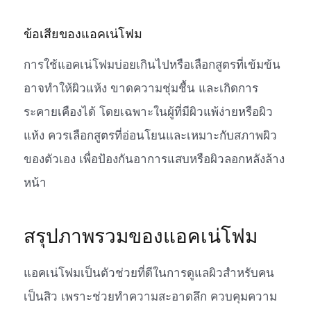
ข้อเสียของแอคเน่โฟม
การใช้แอคเน่โฟมบ่อยเกินไปหรือเลือกสูตรที่เข้มข้น
อาจทำให้ผิวแห้ง ขาดความชุ่มชื้น และเกิดการ
ระคายเคืองได้ โดยเฉพาะในผู้ที่มีผิวแพ้ง่ายหรือผิว
แห้ง ควรเลือกสูตรที่อ่อนโยนและเหมาะกับสภาพผิว
ของตัวเอง เพื่อป้องกันอาการแสบหรือผิวลอกหลังล้าง
หน้า
สรุปภาพรวมของแอคเน่โฟม
แอคเน่โฟมเป็นตัวช่วยที่ดีในการดูแลผิวสำหรับคน
เป็นสิว เพราะช่วยทำความสะอาดลึก ควบคุมความ