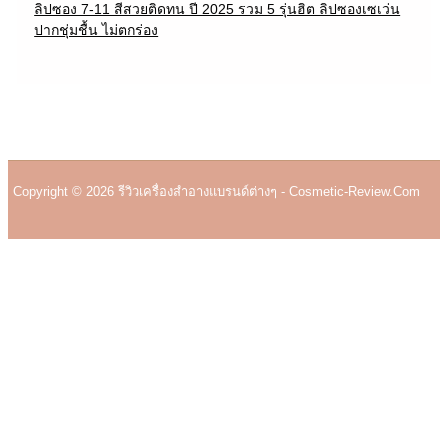
ลิปซอง 7-11 สีสวยติดทน ปี 2025 รวม 5 รุ่นฮิต ลิปซองเซเว่น
ปากชุ่มชื้น ไม่ตกร่อง
Copyright © 2026 รีวิวเครื่องสำอางแบรนด์ต่างๆ - Cosmetic-Review.com