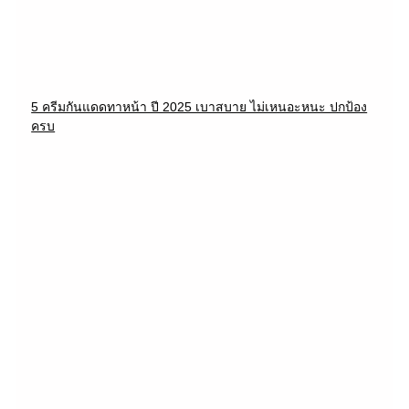
5 ครีมกันแดดทาหน้า ปี 2025 เบาสบาย ไม่เหนอะหนะ ปกป้อง
ครบ