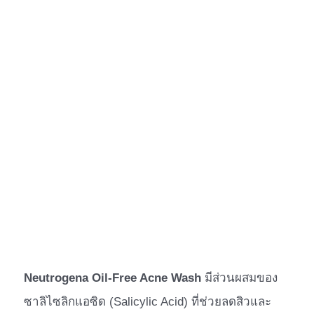
Neutrogena Oil-Free Acne Wash
มีส่วนผสมของ
ซาลิไซลิกแอซิด (Salicylic Acid) ที่ช่วยลดสิวและ