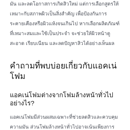
มัน และลดโอกาสการเกิดสิวใหม่ แต่การเลือกสูตรให้
เหมาะกับสภาพผิวเป็นสิ่งสำคัญ เพื่อป้องกันการ
ระคายเคืองหรือผิวแห้งจนเกินไป หากเลือกผลิตภัณฑ์
ที่เหมาะสมและใช้เป็นประจำ จะช่วยให้ผิวหน้าดู
สะอาด เรียบเนียน และลดปัญหาสิวได้อย่างเห็นผล
คำถามที่พบบ่อยเกี่ยวกับแอคเน่
โฟม
แอคเน่โฟมต่างจากโฟมล้างหน้าทั่วไป
อย่างไร?
แอคเน่โฟมมีส่วนผสมเฉพาะที่ช่วยลดสิวและควบคุม
ความมัน ส่วนโฟมล้างหน้าทั่วไปอาจเน้นเพียงการ