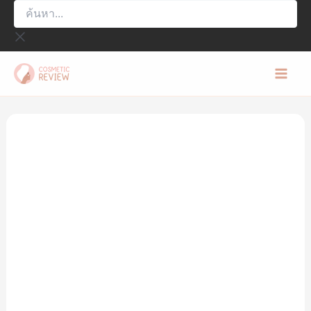
ค้นหา...
Skip
to
content
Mai
Men