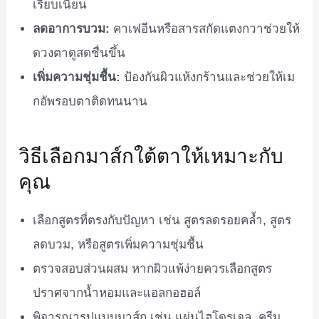
เรียบเนียน
ลดอาการบวม:
คาเฟอีนหรือสารสกัดแตงกวาช่วยให้
ดวงตาดูสดชื่นขึ้น
เพิ่มความชุ่มชื้น:
ป้องกันผิวแห้งกร้านและช่วยให้เม
กอัพรอบตาติดทนนาน
วิธีเลือกมาส์กใต้ตาให้เหมาะกับ
คุณ
เลือกสูตรที่ตรงกับปัญหา เช่น สูตรลดรอยคล้ำ, สูตร
ลดบวม, หรือสูตรเพิ่มความชุ่มชื้น
ตรวจสอบส่วนผสม หากผิวแพ้ง่ายควรเลือกสูตร
ปราศจากน้ำหอมและแอลกอฮอล์
พิจารณารูปแบบมาส์ก เช่น แผ่นไฮโดรเจล, ครีม