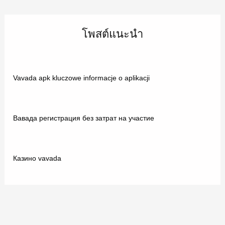
โพสต์แนะนำ
Vavada apk kluczowe informacje o aplikacji
Вавада регистрация без затрат на участие
Казино vavada