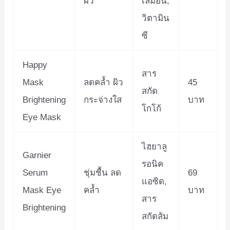
ผิว
เลมอน,
วิตามิน
ซี
Happy
สาร
Mask
ลดคล้ำ ผิว
45
สกัด
Brightening
กระจ่างใส
บาท
โกโก้
Eye Mask
ไฮยาลู
Garnier
รอนิค
Serum
ชุ่มชื้น ลด
69
แอซิด,
Mask Eye
คล้ำ
บาท
สาร
Brightening
สกัดส้ม