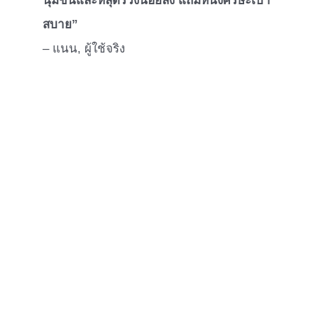
นุ่มขึ้นและหลุดร่วงน้อยลง แถมหนังศีรษะเบา
สบาย”
– แนน, ผู้ใช้จริง