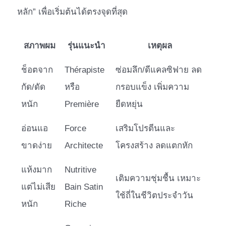
หลัก” เพื่อเริ่มต้นได้ตรงจุดที่สุด
สภาพผม
รุ่นแนะนำ
เหตุผล
ช็อตจาก
Thérapiste
ซ่อมลึก/ดีแคลซิฟาย ลด
กัด/ดัด
หรือ
กรอบแข็ง เพิ่มความ
หนัก
Première
ยืดหยุ่น
อ่อนแอ
Force
เสริมโปรตีนและ
ขาดง่าย
Architecte
โครงสร้าง ลดแตกหัก
แห้งมาก
Nutritive
เติมความชุ่มชื้น เหมาะ
แต่ไม่เสีย
Bain Satin
ใช้ถี่ในชีวิตประจำวัน
หนัก
Riche