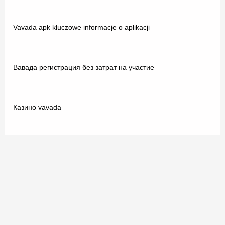
Vavada apk kluczowe informacje o aplikacji
Вавада регистрация без затрат на участие
Казино vavada