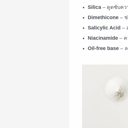
Silica
– ดูดซับคว
Dimethicone
– ช
Salicylic Acid
– 
Niacinamide
– ค
Oil-free base
– ล