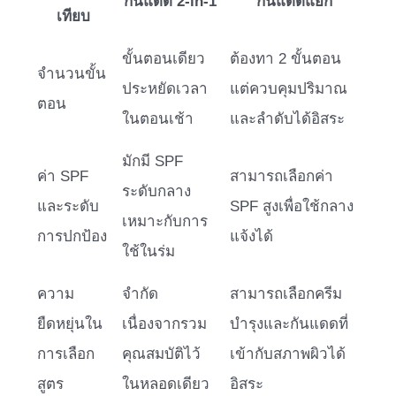
กันแดด 2-in-1
กันแดดแยก
เทียบ
ขั้นตอนเดียว
ต้องทา 2 ขั้นตอน
จำนวนขั้น
ประหยัดเวลา
แต่ควบคุมปริมาณ
ตอน
ในตอนเช้า
และลำดับได้อิสระ
มักมี SPF
ค่า SPF
สามารถเลือกค่า
ระดับกลาง
และระดับ
SPF สูงเพื่อใช้กลาง
เหมาะกับการ
การปกป้อง
แจ้งได้
ใช้ในร่ม
ความ
จำกัด
สามารถเลือกครีม
ยืดหยุ่นใน
เนื่องจากรวม
บำรุงและกันแดดที่
การเลือก
คุณสมบัติไว้
เข้ากับสภาพผิวได้
สูตร
ในหลอดเดียว
อิสระ