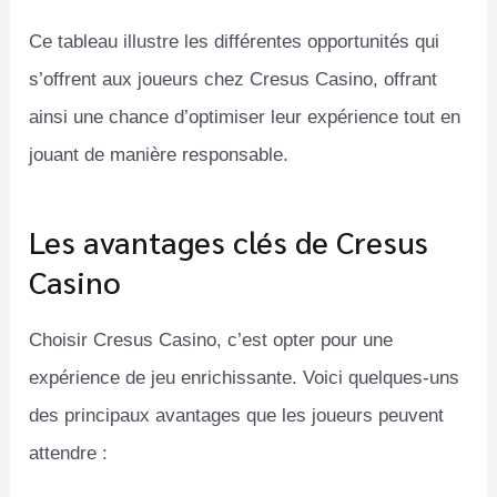
Ce tableau illustre les différentes opportunités qui
s’offrent aux joueurs chez Cresus Casino, offrant
ainsi une chance d’optimiser leur expérience tout en
jouant de manière responsable.
Les avantages clés de Cresus
Casino
Choisir Cresus Casino, c’est opter pour une
expérience de jeu enrichissante. Voici quelques-uns
des principaux avantages que les joueurs peuvent
attendre :