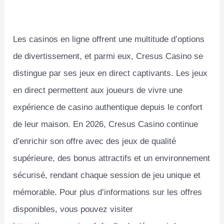
Les casinos en ligne offrent une multitude d’options
de divertissement, et parmi eux, Cresus Casino se
distingue par ses jeux en direct captivants. Les jeux
en direct permettent aux joueurs de vivre une
expérience de casino authentique depuis le confort
de leur maison. En 2026, Cresus Casino continue
d’enrichir son offre avec des jeux de qualité
supérieure, des bonus attractifs et un environnement
sécurisé, rendant chaque session de jeu unique et
mémorable. Pour plus d’informations sur les offres
disponibles, vous pouvez visiter