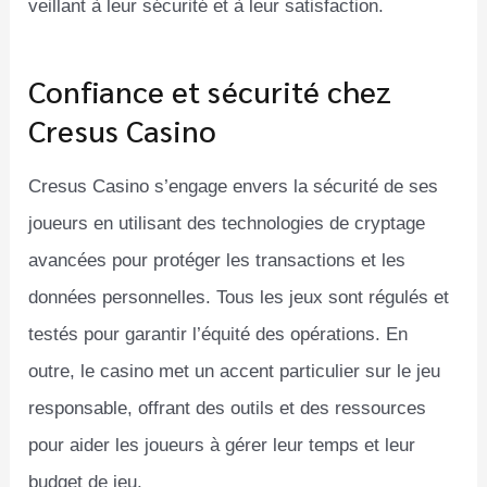
veillant à leur sécurité et à leur satisfaction.
Confiance et sécurité chez
Cresus Casino
Cresus Casino s’engage envers la sécurité de ses
joueurs en utilisant des technologies de cryptage
avancées pour protéger les transactions et les
données personnelles. Tous les jeux sont régulés et
testés pour garantir l’équité des opérations. En
outre, le casino met un accent particulier sur le jeu
responsable, offrant des outils et des ressources
pour aider les joueurs à gérer leur temps et leur
budget de jeu.