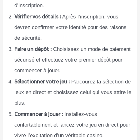
d’inscription.
Vérifier vos détails :
Après l’inscription, vous
devrez confirmer votre identité pour des raisons
de sécurité.
Faire un dépôt :
Choisissez un mode de paiement
sécurisé et effectuez votre premier dépôt pour
commencer à jouer.
Sélectionner votre jeu :
Parcourez la sélection de
jeux en direct et choisissez celui qui vous attire le
plus.
Commencer à jouer :
Installez-vous
confortablement et lancez votre jeu en direct pour
vivre l’excitation d’un véritable casino.