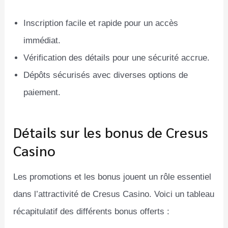
Inscription facile et rapide pour un accès
immédiat.
Vérification des détails pour une sécurité accrue.
Dépôts sécurisés avec diverses options de
paiement.
Détails sur les bonus de Cresus
Casino
Les promotions et les bonus jouent un rôle essentiel
dans l’attractivité de Cresus Casino. Voici un tableau
récapitulatif des différents bonus offerts :