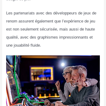
Les partenariats avec des développeurs de jeux de
renom assurent également que l’expérience de jeu
est non seulement sécurisée, mais aussi de haute
qualité, avec des graphismes impressionnants et
une jouabilité fluide.