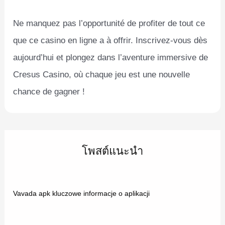
Ne manquez pas l’opportunité de profiter de tout ce
que ce casino en ligne a à offrir. Inscrivez-vous dès
aujourd’hui et plongez dans l’aventure immersive de
Cresus Casino, où chaque jeu est une nouvelle
chance de gagner !
โพสต์แนะนำ
Vavada apk kluczowe informacje o aplikacji