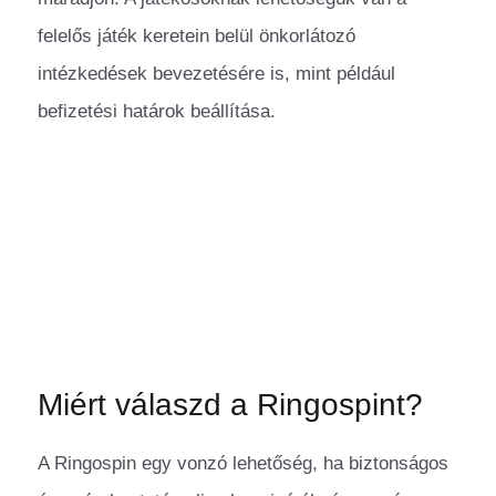
felelős játék keretein belül önkorlátozó
intézkedések bevezetésére is, mint például
befizetési határok beállítása.
Miért válaszd a Ringospint?
A Ringospin egy vonzó lehetőség, ha biztonságos