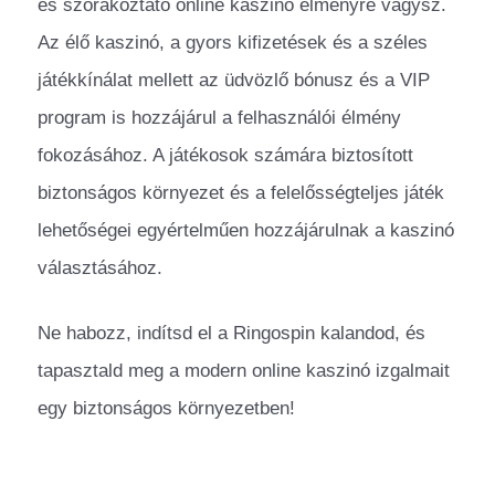
és szórakoztató online kaszinó élményre vágysz.
Az élő kaszinó, a gyors kifizetések és a széles
játékkínálat mellett az üdvözlő bónusz és a VIP
program is hozzájárul a felhasználói élmény
fokozásához. A játékosok számára biztosított
biztonságos környezet és a felelősségteljes játék
lehetőségei egyértelműen hozzájárulnak a kaszinó
választásához.
Ne habozz, indítsd el a Ringospin kalandod, és
tapasztald meg a modern online kaszinó izgalmait
egy biztonságos környezetben!