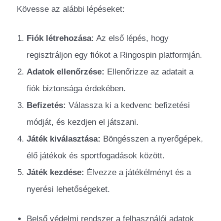
Kövesse az alábbi lépéseket:
Fiók létrehozása:
Az első lépés, hogy
regisztráljon egy fiókot a Ringospin platformján.
Adatok ellenőrzése:
Ellenőrizze az adatait a
fiók biztonsága érdekében.
Befizetés:
Válassza ki a kedvenc befizetési
módját, és kezdjen el játszani.
Játék kiválasztása:
Böngésszen a nyerőgépek,
élő játékok és sportfogadások között.
Játék kezdése:
Élvezze a játékélményt és a
nyerési lehetőségeket.
Belső védelmi rendszer a felhasználói adatok