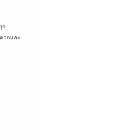
ุง
ะดวกและ
ง