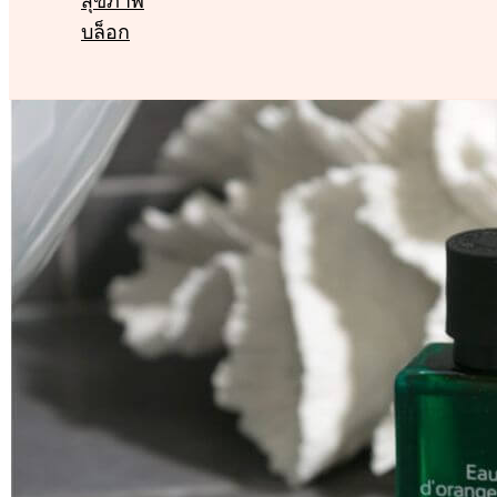
บล็อก