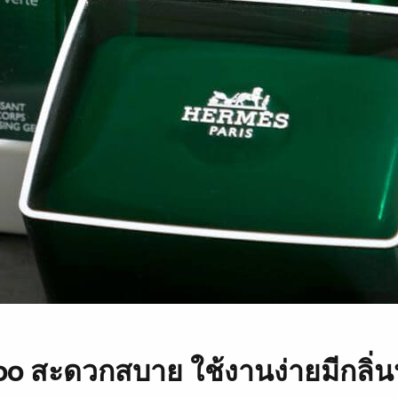
o สะดวกสบาย ใช้งานง่ายมีกลิ่