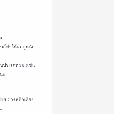
้น
้นส์ทำให้ผมดูหนัก
กับประเภทผม (เช่น
หนะ
าย ควรหลีกเลี่ยง
น