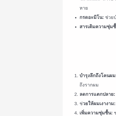
หาย
กรดอะมิโน:
ช่วย
สารเติมความชุ่มชื
บำรุงลึกถึงโคนผม
ถึงรากผม
ลดการแตกปลาย:
ช่
วยให้ผมเงางาม:
เพิ่มความชุ่มชื้น:
ช