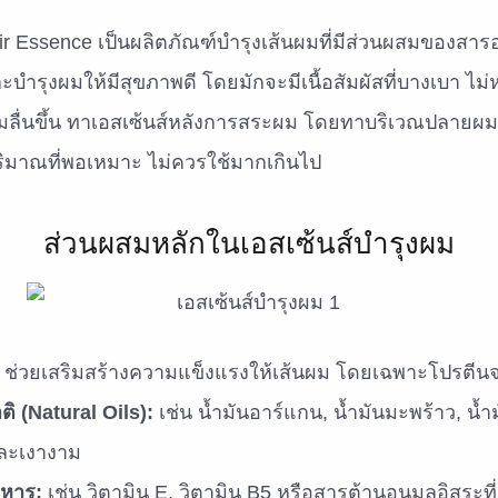
r Essence เป็นผลิตภัณฑ์บำรุงเส้นผมที่มีส่วนผสมของสารอ
และบำรุงผมให้มีสุขภาพดี โดยมักจะมีเนื้อสัมผัสที่บางเบา ไม
มลื่นขึ้น ทาเอสเซ้นส์หลังการสระผม โดยทาบริเวณปลายผม 
ปริมาณที่พอเหมาะ ไม่ควรใช้มากเกินไป
ส่วนผสมหลักในเอสเซ้นส์บำรุงผม
ช่วยเสริมสร้างความแข็งแรงให้เส้นผม โดยเฉพาะโปรตีนจ
ิ (Natural Oils):
เช่น น้ำมันอาร์แกน, น้ำมันมะพร้าว, น้ำม
และเงางาม
าหาร:
เช่น วิตามิน E, วิตามิน B5 หรือสารต้านอนุมูลอิสระที่ช