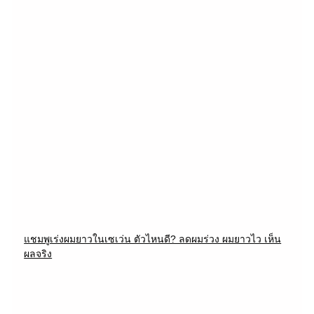
แชมพูเร่งผมยาวในเซเว่น ตัวไหนดี? ลดผมร่วง ผมยาวไว เห็น
ผลจริง