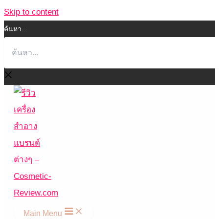
Skip to content
ค้นหา...
Main Menu