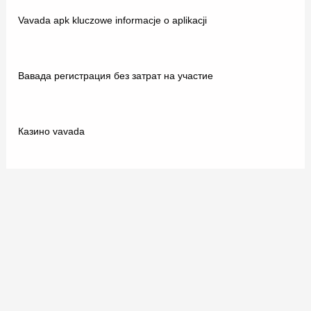
Vavada apk kluczowe informacje o aplikacji
Вавада регистрация без затрат на участие
Казино vavada