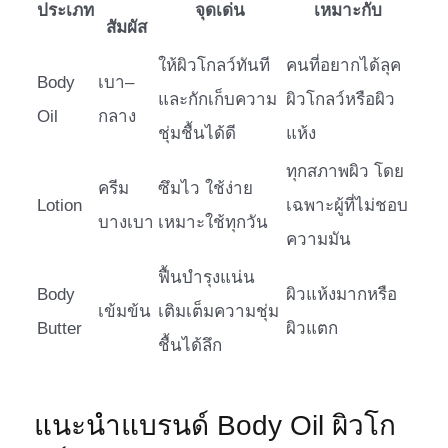
ประเภท
จุดเด่น
เหมาะกับ
สัมผัส
ให้ผิวโกลว์ทันที
คนที่อยากได้ลุค
Body
เบา–
และกักเก็บความ
ผิวโกลว์หรือผิว
Oil
กลาง
ชุ่มชื้นได้ดี
แห้ง
ทุกสภาพผิว โดย
ครีม
ซึมไว ใช้ง่าย
Lotion
เฉพาะผู้ที่ไม่ชอบ
บางเบา
เหมาะใช้ทุกวัน
ความมัน
ฟื้นบำรุงแน่น
Body
ผิวแห้งมากหรือ
เข้มข้น
เติมเต็มความชุ่ม
Butter
ผิวแตก
ชื้นได้ลึก
แนะนำแบรนด์ Body Oil ผิวโก