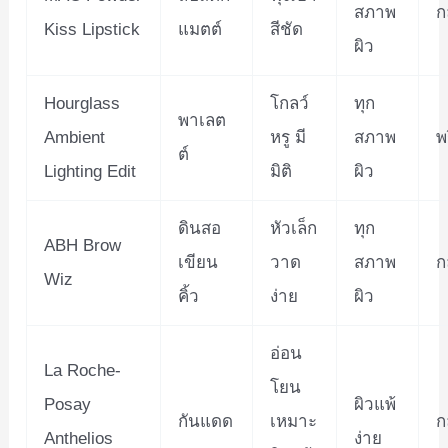
สภาพ
ก
Kiss Lipstick
แมตต์
สีชัด
ผิว
Hourglass
โกลว์
ทุก
พาเลต
Ambient
หรู มี
สภาพ
พ
ต์
Lighting Edit
มิติ
ผิว
ดินสอ
หัวเล็ก
ทุก
ABH Brow
เขียน
วาด
สภาพ
ก
Wiz
คิ้ว
ง่าย
ผิว
อ่อน
La Roche-
โยน
Posay
ผิวแพ้
กันแดด
เหมาะ
ก
Anthelios
ง่าย