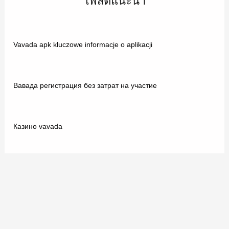
โพสต์แนะนำ
Vavada apk kluczowe informacje o aplikacji
Вавада регистрация без затрат на участие
Казино vavada