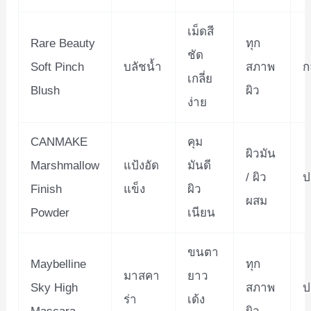
เม็ดสี
Rare Beauty
ทุก
ชัด
Soft Pinch
บลัชน้ำ
สภาพ
ก
เกลี่ย
Blush
ผิว
ง่าย
CANMAKE
คุม
ผิวมัน
Marshmallow
แป้งอัด
มันดี
/ ผิว
ป
Finish
แข็ง
ผิว
ผสม
Powder
เนียน
ขนตา
Maybelline
ทุก
มาสคา
ยาว
Sky High
สภาพ
ป
ร่า
เด้ง