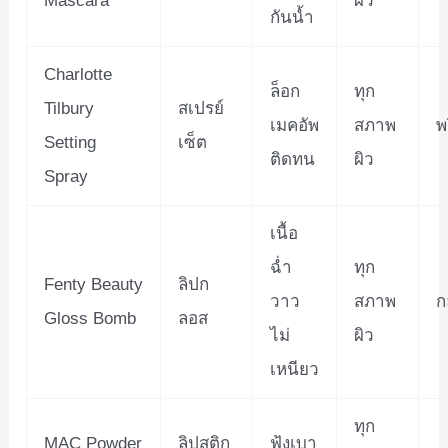
Mascara
ผิว
กันน้ำ
Charlotte
ล็อก
ทุก
Tilbury
สเปรย์
เมคอัพ
สภาพ
พ
Setting
เซ็ต
ติดทน
ผิว
Spray
เนื้อ
ฉ่ำ
ทุก
Fenty Beauty
ลิปก
วาว
สภาพ
ก
Gloss Bomb
ลอส
ไม่
ผิว
เหนียว
ทุก
MAC Powder
ลิปสติก
ฟุ้งเบา