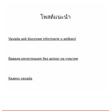
โพสต์แนะนำ
Vavada apk kluczowe informacje o aplikacji
Вавада регистрация без затрат на участие
Казино vavada