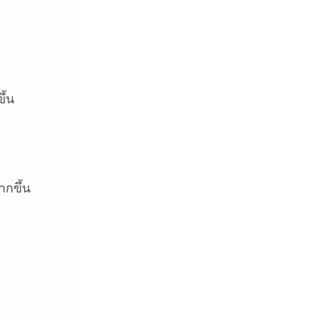
ึ้น
ากขึ้น