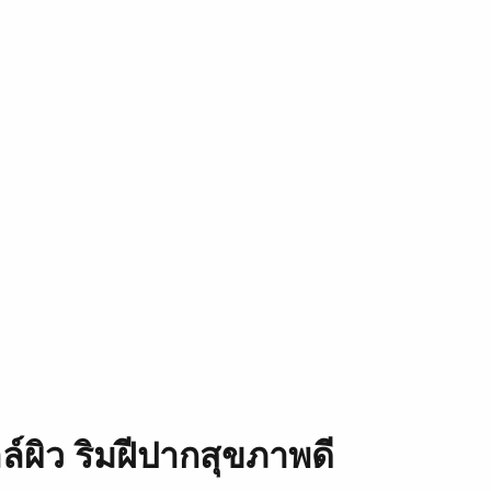
์ผิว ริมฝีปากสุขภาพดี