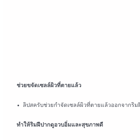
ช่วยขจัดเซลล์ผิวที่ตายแล้ว
ลิปสครับช่วยกำจัดเซลล์ผิวที่ตายแล้วออกจากริม
ทำให้ริมฝีปากดูอวบอิ่มและสุขภาพดี