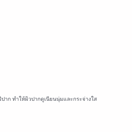
ฝีปาก ทำให้ผิวปากดูเนียนนุ่มและกระจ่างใส