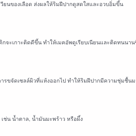
วียนของเลือด ส่งผลให้ริมฝีปากดูสดใสและอวบอิ่มขึ้น
สติกจะเกาะติดดีขึ้น ทำให้เมคอัพดูเรียบเนียนและติดทนนานข
ารขจัดเซลล์ผิวที่แห้งออกไป ทำให้ริมฝีปากมีความชุ่มชื้นม
่น น้ำตาล, น้ำมันมะพร้าว หรือผึ้ง