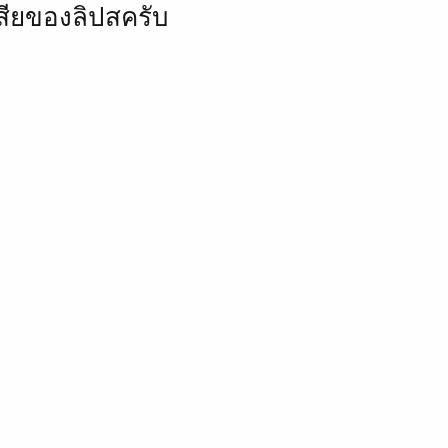
สียของลิปสครับ