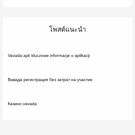
โพสต์แนะนำ
Vavada apk kluczowe informacje o aplikacji
Вавада регистрация без затрат на участие
Казино vavada