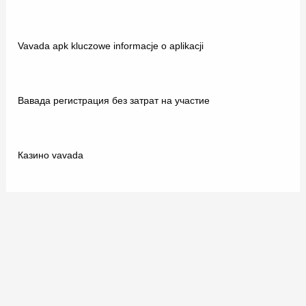
Vavada apk kluczowe informacje o aplikacji
Вавада регистрация без затрат на участие
Казино vavada