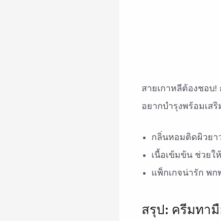
สายเกาหลีต้องชอบ! ก
อยากบำรุงพร้อมเสริ
กลิ่นหอมติดผิวย
เนื้อเข้มข้น ช่วยให
แพ็กเกจน่ารัก พ
สรุป: ครีมทาม