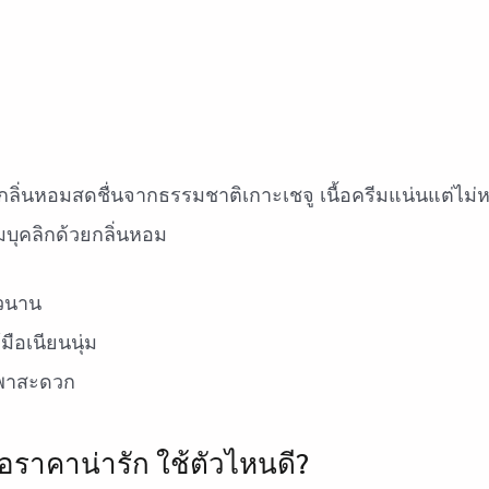
ลิ่นหอมสดชื่นจากธรรมชาติเกาะเชจู เนื้อครีมแน่นแต่ไม่หน
มบุคลิกด้วยกลิ่นหอม
าวนาน
้มือเนียนนุ่ม
กพาสะดวก
ือราคาน่ารัก ใช้ตัวไหนดี?