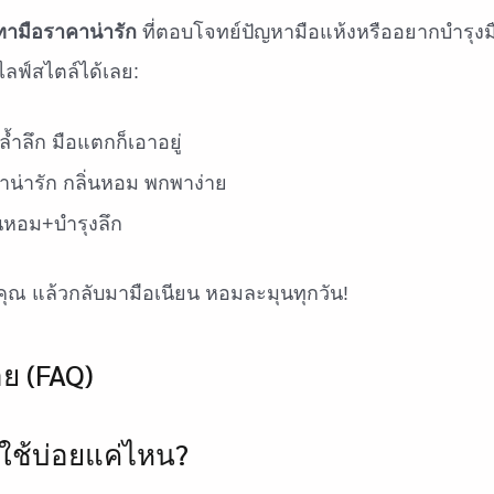
ทามือราคาน่ารัก
ที่ตอบโจทย์ปัญหามือแห้งหรืออยากบำรุงมือ
ลฟ์สไตล์ได้เลย:
ล้ำลึก มือแตกก็เอาอยู่
น่ารัก กลิ่นหอม พกพาง่าย
่นหอม+บำรุงลึก
บคุณ แล้วกลับมามือเนียน หอมละมุนทุกวัน!
ย (FAQ)
ใช้บ่อยแค่ไหน?